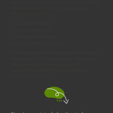
Una web profesional necesita un hosting de calidad.
Un alojamiento lento o mal configurado puede
afectar directamente a:
La velocidad de carga
El posicionamiento SEO
La experiencia del usuario
La seguridad frente a ataques
Por eso trabajamos con proveedores de confianza y
configuramos el hosting para que tu sitio web esté
optimizado, especialmente si tu web está
desarrollada en
WordPress
,
WooCommerce
o
proyectos corporativos.