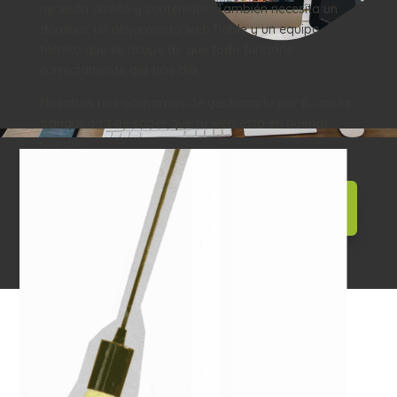
necesita diseño y contenidos. También necesita un
dominio, un alojamiento web fiable y un equipo
técnico que se ocupe de que todo funcione
correctamente día tras día.
Nosotros nos ocupamos de gestionarlo por ti, con la
tranquilidad de saber que tu web está en buenas
manos.
SOLICITA TU PRESUPUESTO CON
HOSTING INCLUIDO