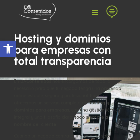

Hosting y dominios
Abrir barra de herramientas
para empresas con
total transparencia
En
DAContenidos
nos encargamos de todo lo
necesario para que tu negocio tenga una presencia
online estable, segura y profesional. Por eso
ofrecemos un servicio completo de
hosting y
dominios para empresas
, con una gestión técnica
integral y una filosofía clara:
todo siempre a
nombre del cliente
.
Cuando un negocio contrata una web, no solo