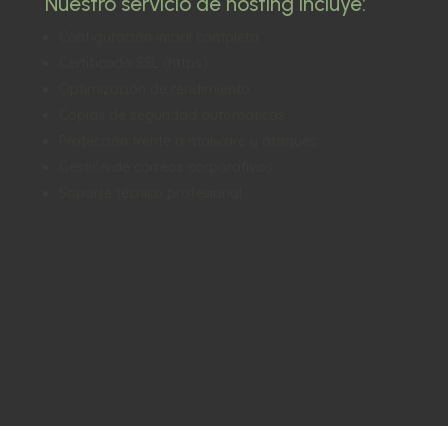
Nuestro servicio de hosting incluye:
Configuración inicial completa
Certificado SSL (https)
Optimización de rendimiento
Copias de seguridad automáticas
Protección frente a malware y ataques
Gestión de correos corporativos
Soporte técnico profesional