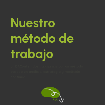
Nuestro
método de
trabajo
En
DAContenidos
trabajamos con un
método
basado en análisis, estrategia y medición
continua
.