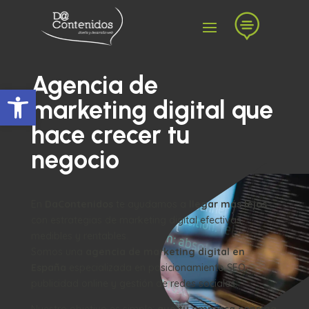

Agencia de
Abrir barra de herramientas
marketing digital que
hace crecer tu
negocio
En
DaContenidos
te ayudamos a
llegar más lejos
con estrategias de marketing digital efectivas,
medibles y rentables.
Somos una
agencia de marketing digital en
España
especializada en posicionamiento SEO,
publicidad online y gestión de redes sociales.
Nuestro objetivo es simple:
que tu empresa consiga