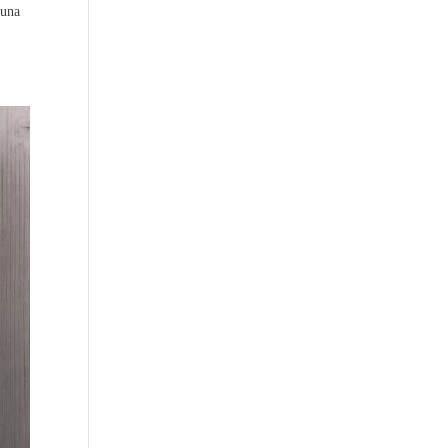
 una
.